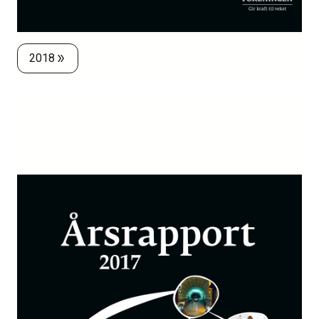
2018
double_arrow