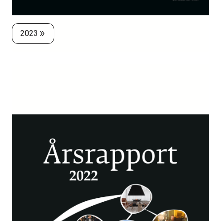
2023
double_arrow