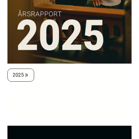
2025
double_arrow