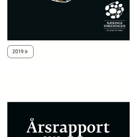
2019
double_arrow