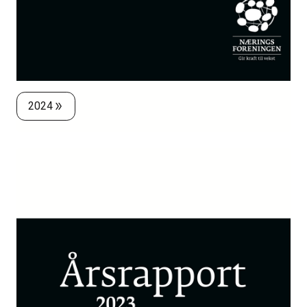
2024
double_arrow