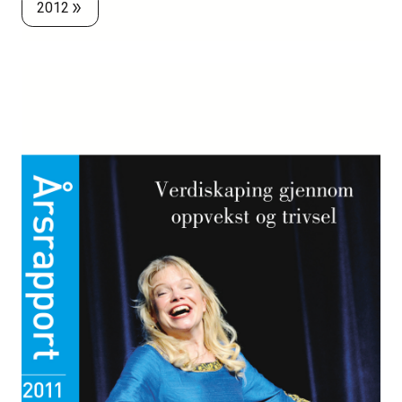
2012
double_arrow