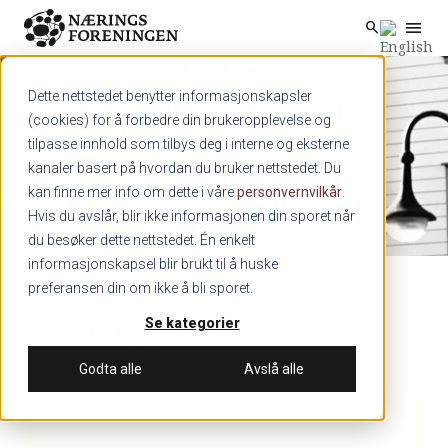
menu
search
Skip to main content
search
Dette nettstedet benytter informasjonskapsler
(cookies) for å forbedre din brukeropplevelse og
tilpasse innhold som tilbys deg i interne og eksterne
kanaler basert på hvordan du bruker nettstedet. Du
kan finne mer info om dette i våre
personvernvilkår
.
Hvis du avslår, blir ikke informasjonen din sporet når
du besøker dette nettstedet. Én enkelt
informasjonskapsel blir brukt til å huske
preferansen din om ikke å bli sporet.
Årsrapport
Se kategorier
Godta alle
Avslå alle