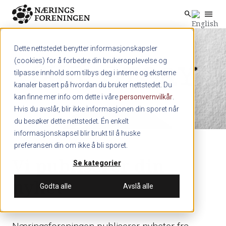
menu
search
Skip to main content
search
Dette nettstedet benytter informasjonskapsler
(cookies) for å forbedre din brukeropplevelse og
tilpasse innhold som tilbys deg i interne og eksterne
kanaler basert på hvordan du bruker nettstedet. Du
kan finne mer info om dette i våre
personvernvilkår
.
Hvis du avslår, blir ikke informasjonen din sporet når
du besøker dette nettstedet. Én enkelt
informasjonskapsel blir brukt til å huske
preferansen din om ikke å bli sporet.
Vi publiserer din
Se kategorier
nyhet
Godta alle
Avslå alle