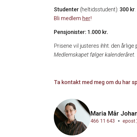
Studenter
(heltidsstudent):
300 kr
.
Bli medlem
her
!
Pensjonister: 1.000 kr.
Prisene vil justeres ihht. den årlige
Medlemskapet følger kalenderåret. O
Ta kontakt med meg om du har s
Maria Mår Joha
466 11 643
epost
arrow_