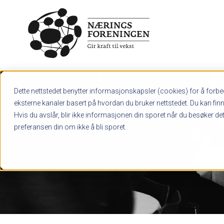
Skip to main content
Hva søker du etter?
Dette nettstedet benytter informasjonskapsler (cookies) for å forbed
eksterne kanaler basert på hvordan du bruker nettstedet. Du kan fin
Hvis du avslår, blir ikke informasjonen din sporet når du besøker dett
preferansen din om ikke å bli sporet.