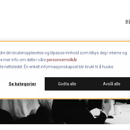
B
re din brukeropplevelse og tilpasse innhold som tilbys deg i interne og
ne mer info om dette i våre
personvernvilkår
.
e nettstedet. Én enkelt informasjonskapsel blir brukt til å huske
Se kategorier
Godta alle
Avslå alle