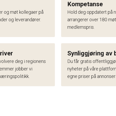
Kompetanse
ner og møt kollegaer på
Hold deg oppdatert på ny
under og leverandører.
arrangerer over 180 møt
medlemspris.
river
Synliggjøring av 
volvere deg i regionens
Du får gratis offentligg
lemmer jobber vi
nyheter på våre plattfo
æringspolitikk.
egne priser på annonser