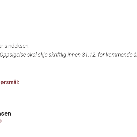
 prisindeksen.
ppsigelse skal skje skriftlig innen 31.12. for kommende år
pørsmål:
nsen
forward_ios