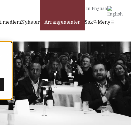
In English
li medlem
Nyheter
Arrangementer
Søk
Meny
search
menu
search