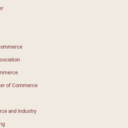
er
 Commerce
ociation
ommerce
ber of Commerce
ce and Industry
ng