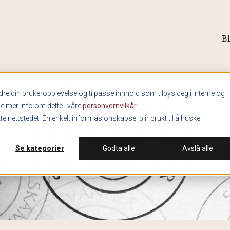
B
re din brukeropplevelse og tilpasse innhold som tilbys deg i interne og
ne mer info om dette i våre
personvernvilkår
.
e nettstedet. Én enkelt informasjonskapsel blir brukt til å huske
Se kategorier
Godta alle
Avslå alle