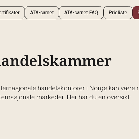
tifikater
ATA-carnet
ATA-carnet FAQ
Prisliste
 handelskammer
nternasjonale handelskontorer i Norge kan være 
ernasjonale markeder. Her har du en oversikt: