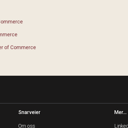
 Commerce
ommerce
er of Commerce
Snarveier
Mer...
Om oss
Linke