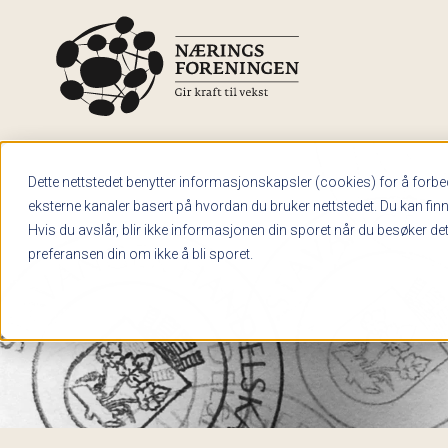
Skip to main content
Hva søker du etter?
Dette nettstedet benytter informasjonskapsler (cookies) for å forbed
eksterne kanaler basert på hvordan du bruker nettstedet. Du kan fin
Hvis du avslår, blir ikke informasjonen din sporet når du besøker dett
preferansen din om ikke å bli sporet.