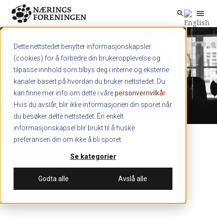
menu
search
Skip to main content
search
Dette nettstedet benytter informasjonskapsler
(cookies) for å forbedre din brukeropplevelse og
tilpasse innhold som tilbys deg i interne og eksterne
kanaler basert på hvordan du bruker nettstedet. Du
kan finne mer info om dette i våre
personvernvilkår
.
Hvis du avslår, blir ikke informasjonen din sporet når
du besøker dette nettstedet. Én enkelt
informasjonskapsel blir brukt til å huske
preferansen din om ikke å bli sporet.
Kontakt oss
Ansatte
Styret
Se kategorier
Godta alle
Avslå alle