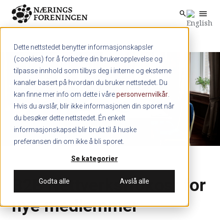
menu
search
Skip to main content
search
Dette nettstedet benytter informasjonskapsler
(cookies) for å forbedre din brukeropplevelse og
tilpasse innhold som tilbys deg i interne og eksterne
kanaler basert på hvordan du bruker nettstedet. Du
kan finne mer info om dette i våre
personvernvilkår
.
Hvis du avslår, blir ikke informasjonen din sporet når
du besøker dette nettstedet. Én enkelt
informasjonskapsel blir brukt til å huske
preferansen din om ikke å bli sporet.
Se kategorier
B2B Nettverksfrokost for
Godta alle
Avslå alle
nye medlemmer