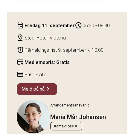
event
schedule
Fredag 11. september
06:30 - 08:30
pin_drop
Sted: Hotell Victoria
alarm
Påmeldingsfrist 9. september kl 10:00
credit_card_heart
Medlemspris: Gratis
credit_card
Pris: Gratis
chevron_right
Meld på nå
Arrangementsansvarlig
Maria Mår Johansen
double_arrow
Kontakt oss