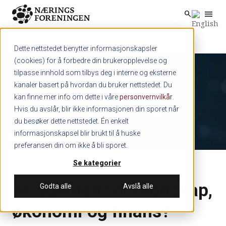
menu
search
Skip to main content
search
Dette nettstedet benytter informasjonskapsler
(cookies) for å forbedre din brukeropplevelse og
tilpasse innhold som tilbys deg i interne og eksterne
kanaler basert på hvordan du bruker nettstedet. Du
kan finne mer info om dette i våre
personvernvilkår
.
Hvis du avslår, blir ikke informasjonen din sporet når
du besøker dette nettstedet. Én enkelt
informasjonskapsel blir brukt til å huske
preferansen din om ikke å bli sporet.
Se kategorier
AI-agenten for regnskap,
Godta alle
Avslå alle
økonomi og finans?