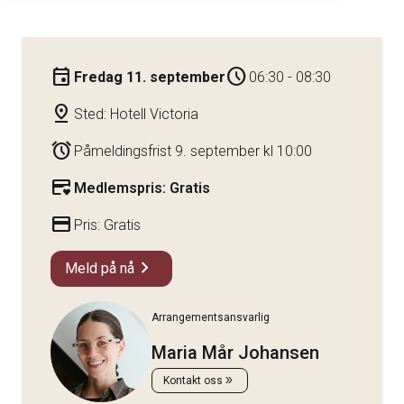
event
schedule
Fredag 11. september
06:30 - 08:30
pin_drop
Sted: Hotell Victoria
alarm
Påmeldingsfrist 9. september kl 10:00
credit_card_heart
Medlemspris: Gratis
credit_card
Pris: Gratis
chevron_right
Meld på nå
Arrangementsansvarlig
Maria Mår Johansen
double_arrow
Kontakt oss