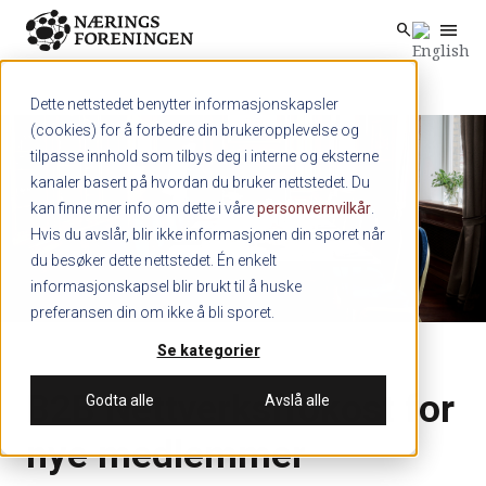
menu
search
Skip to main content
search
Dette nettstedet benytter informasjonskapsler
(cookies) for å forbedre din brukeropplevelse og
tilpasse innhold som tilbys deg i interne og eksterne
kanaler basert på hvordan du bruker nettstedet. Du
kan finne mer info om dette i våre
personvernvilkår
.
Hvis du avslår, blir ikke informasjonen din sporet når
du besøker dette nettstedet. Én enkelt
informasjonskapsel blir brukt til å huske
preferansen din om ikke å bli sporet.
Se kategorier
B2B Nettverksfrokost for
Godta alle
Avslå alle
nye medlemmer