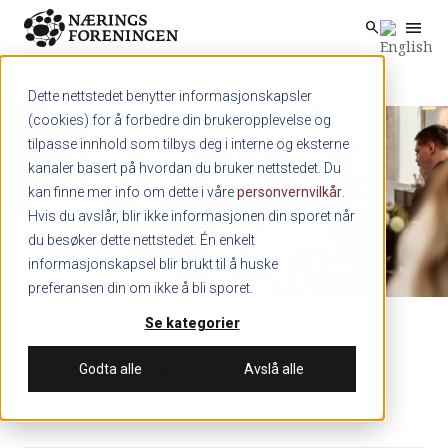
menu
search
Skip to main content
search
Dette nettstedet benytter informasjonskapsler
(cookies) for å forbedre din brukeropplevelse og
tilpasse innhold som tilbys deg i interne og eksterne
kanaler basert på hvordan du bruker nettstedet. Du
kan finne mer info om dette i våre
personvernvilkår
.
Hvis du avslår, blir ikke informasjonen din sporet når
du besøker dette nettstedet. Én enkelt
informasjonskapsel blir brukt til å huske
preferansen din om ikke å bli sporet.
Se kategorier
B2B Pitch
Godta alle
Avslå alle