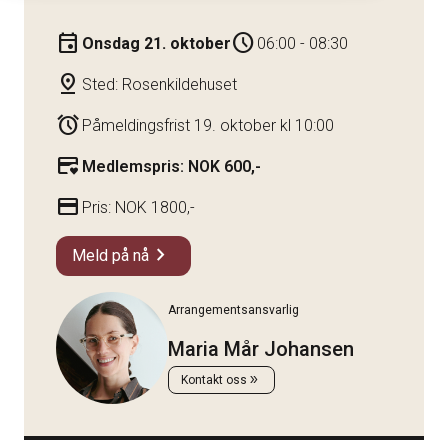
event
schedule
Onsdag 21. oktober
06:00 - 08:30
pin_drop
Sted: Rosenkildehuset
alarm
Påmeldingsfrist 19. oktober kl 10:00
credit_card_heart
Medlemspris: NOK 600,-
credit_card
Pris: NOK 1800,-
chevron_right
Meld på nå
Arrangementsansvarlig
Maria Mår Johansen
double_arrow
Kontakt oss