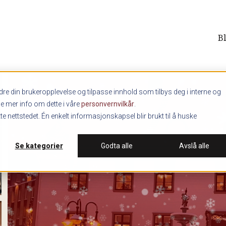
B
re din brukeropplevelse og tilpasse innhold som tilbys deg i interne og
ne mer info om dette i våre
personvernvilkår
.
e nettstedet. Én enkelt informasjonskapsel blir brukt til å huske
Se kategorier
Godta alle
Avslå alle