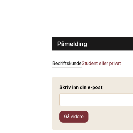
Påmelding
Bedriftskunde
Student eller privat
Skriv inn din e-post
Gå videre