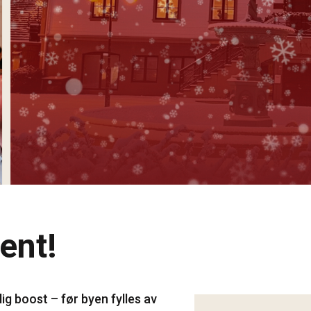
ent!
lig boost – før byen fylles av