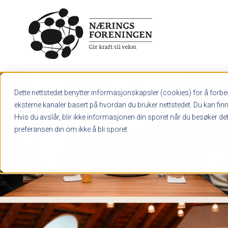
Skip to main content
Hva søker du etter?
Dette nettstedet benytter informasjonskapsler (cookies) for å forbed
eksterne kanaler basert på hvordan du bruker nettstedet. Du kan fin
Hvis du avslår, blir ikke informasjonen din sporet når du besøker dett
preferansen din om ikke å bli sporet.