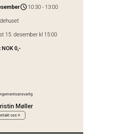
schedule
desember
10:30 - 13:00
ldehuset
st 15. desember kl 15:00
 NOK 0,-
angementsansvarlig
ristin Møller
double_arrow
ontakt oss