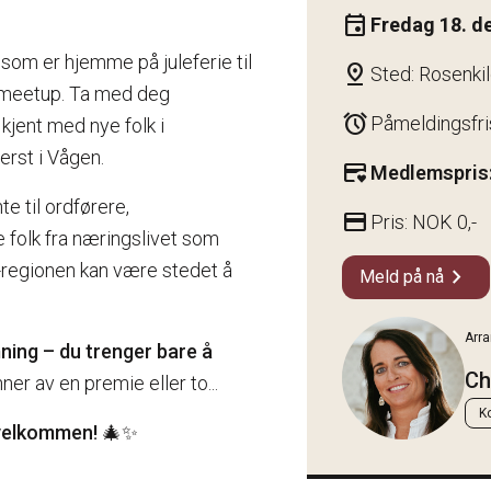
event
Fredag 18. 
som er hjemme på juleferie til
pin_drop
Sted: Rosenki
e meetup. Ta med deg
alarm
Påmeldingsfri
 kjent med nye folk i
erst i Vågen.
credit_card_heart
Medlemspris:
te til ordførere,
credit_card
Pris: NOK 0,-
folk fra næringslivet som
-regionen kan være stedet å
chevron_right
Meld på nå
Arr
ning – du trenger bare å
Ch
ner av en premie eller to...
K
 velkommen!
🎄✨