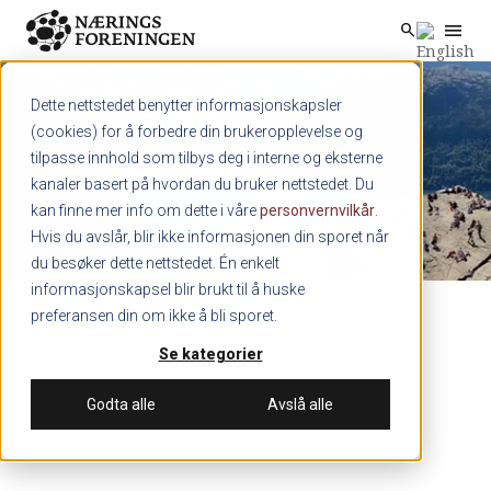
menu
search
Skip to main content
search
Dette nettstedet benytter informasjonskapsler
(cookies) for å forbedre din brukeropplevelse og
tilpasse innhold som tilbys deg i interne og eksterne
kanaler basert på hvordan du bruker nettstedet. Du
kan finne mer info om dette i våre
personvernvilkår
.
Hvis du avslår, blir ikke informasjonen din sporet når
du besøker dette nettstedet. Én enkelt
informasjonskapsel blir brukt til å huske
preferansen din om ikke å bli sporet.
Fagråd og lokalstyrer
Se kategorier
Godta alle
Avslå alle