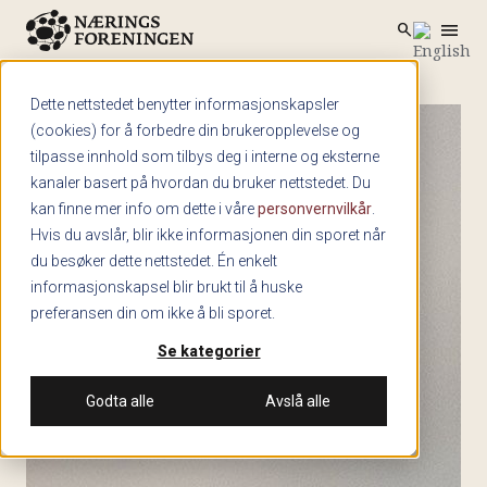
menu
search
Skip to main content
search
Dette nettstedet benytter informasjonskapsler
(cookies) for å forbedre din brukeropplevelse og
tilpasse innhold som tilbys deg i interne og eksterne
kanaler basert på hvordan du bruker nettstedet. Du
kan finne mer info om dette i våre
personvernvilkår
.
Hvis du avslår, blir ikke informasjonen din sporet når
du besøker dette nettstedet. Én enkelt
informasjonskapsel blir brukt til å huske
preferansen din om ikke å bli sporet.
Se kategorier
Godta alle
Avslå alle