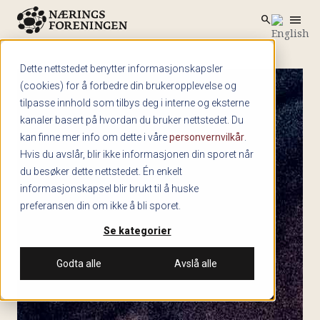
menu
search
Skip to main content
search
Dette nettstedet benytter informasjonskapsler
(cookies) for å forbedre din brukeropplevelse og
tilpasse innhold som tilbys deg i interne og eksterne
kanaler basert på hvordan du bruker nettstedet. Du
kan finne mer info om dette i våre
personvernvilkår
.
Hvis du avslår, blir ikke informasjonen din sporet når
du besøker dette nettstedet. Én enkelt
informasjonskapsel blir brukt til å huske
preferansen din om ikke å bli sporet.
Se kategorier
Godta alle
Avslå alle