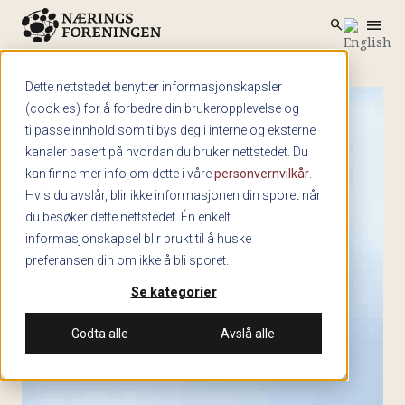
menu
search
Skip to main content
search
Dette nettstedet benytter informasjonskapsler
(cookies) for å forbedre din brukeropplevelse og
tilpasse innhold som tilbys deg i interne og eksterne
kanaler basert på hvordan du bruker nettstedet. Du
kan finne mer info om dette i våre
personvernvilkår
.
Hvis du avslår, blir ikke informasjonen din sporet når
du besøker dette nettstedet. Én enkelt
informasjonskapsel blir brukt til å huske
preferansen din om ikke å bli sporet.
Se kategorier
Godta alle
Avslå alle