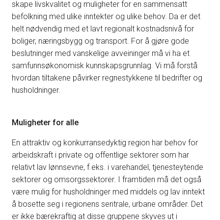
skape livskvalitet og muligheter for en sammensatt
befolkning med ulike inntekter og ulike behov. Da er det
helt nødvendig med et lavt regionalt kostnadsnivå for
boliger, næringsbygg og transport. For å gjøre gode
beslutninger med vanskelige avveininger må vi ha et
samfunnsøkonomisk kunnskapsgrunnlag. Vi må forstå
hvordan tiltakene påvirker regnestykkene til bedrifter og
husholdninger.
Muligheter for alle
En attraktiv og konkurransedyktig region har behov for
arbeidskraft i private og offentlige sektorer som har
relativt lav lønnsevne, f.eks. i varehandel, tjenesteytende
sektorer og omsorgssektorer. I framtiden må det også
være mulig for husholdninger med middels og lav inntekt
å bosette seg i regionens sentrale, urbane områder. Det
er ikke bærekraftig at disse gruppene skyves ut i