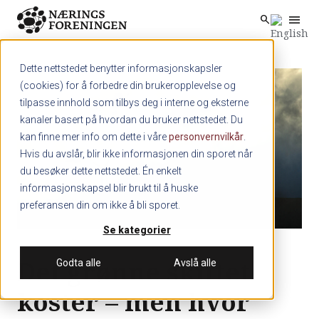
menu
search
Skip to main content
search
Dette nettstedet benytter informasjonskapsler
(cookies) for å forbedre din brukeropplevelse og
tilpasse innhold som tilbys deg i interne og eksterne
kanaler basert på hvordan du bruker nettstedet. Du
kan finne mer info om dette i våre
personvernvilkår
.
Hvis du avslår, blir ikke informasjonen din sporet når
du besøker dette nettstedet. Én enkelt
informasjonskapsel blir brukt til å huske
preferansen din om ikke å bli sporet.
Se kategorier
Det grønne skiftet
Godta alle
Avslå alle
koster – men hvor