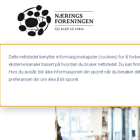
Skip to main content
Hva søker du etter?
Dette nettstedet benytter informasjonskapsler (cookies) for å forbed
eksterne kanaler basert på hvordan du bruker nettstedet. Du kan fin
Hvis du avslår, blir ikke informasjonen din sporet når du besøker dett
preferansen din om ikke å bli sporet.