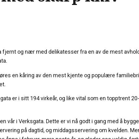
ra fjernt og nær med delikatesser fra en av de mest avhold
ta.
es en kåring av den mest kjente og populære familiebrift
et.
ata er i sitt 194 virkeår, og like vital som en topptrent 2
ken vår i Verksgata. Dette er vi nå godt i gang med å bygge
jservering på dagtid, og middagsservering om kvelden. Men