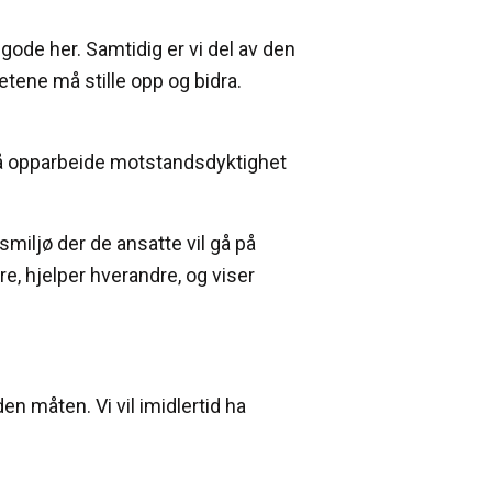
gode her. Samtidig er vi del av den
tene må stille opp og bidra.
t å opparbeide motstandsdyktighet
dsmiljø der de ansatte vil gå på
dre, hjelper hverandre, og viser
n måten. Vi vil imidlertid ha