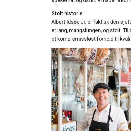
spekemat og oster. Vi håper å kunne
Stolt historie
Albert Idsøe Jr. er faktisk den sj
er lang, mangslungen, og stolt. Til
et kompromissløst forhold til kvali