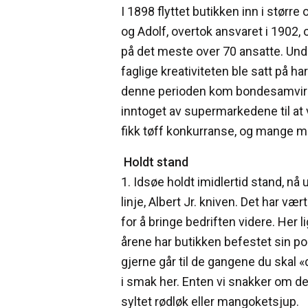
I 1898 flyttet butikken inn i større
og Adolf, overtok ansvaret i 1902, 
på det meste over 70 ansatte. Unde
faglige kreativiteten ble satt på ha
denne perioden kom bondesamvirket
inntoget av supermarkedene til at
fikk tøff konkurranse, og mange må
Holdt stand
1. Idsøe holdt imidlertid stand, nå
linje, Albert Jr. kniven. Det har væ
for å bringe bedriften videre. Her
årene har butikken befestet sin po
gjerne går til de gangene du skal «
i smak her. Enten vi snakker om det
syltet rødløk eller mangoketsjup.