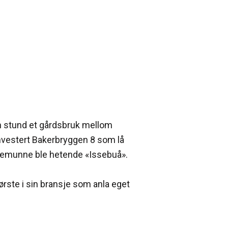
en stund et gårdsbruk mellom
nvestert Bakerbryggen 8 som lå
olkemunne ble hetende «Issebuå».
ørste i sin bransje som anla eget