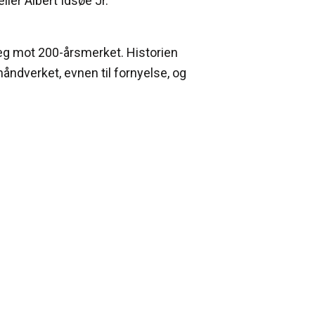
ller Albert Idsøe Jr.
 seg mot 200-årsmerket. Historien
håndverket, evnen til fornyelse, og