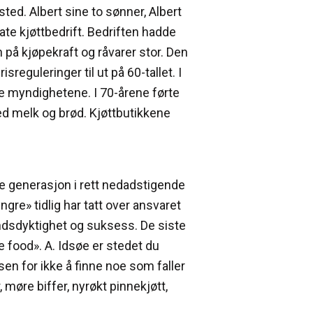
sted. Albert sine to sønner, Albert
vate kjøttbedrift. Bedriften hadde
 på kjøpekraft og råvarer stor. Den
sreguleringer til ut på 60-tallet. I
e myndighetene. I 70-årene førte
ed melk og brød. Kjøttbutikkene
tte generasjon i rett nedadstigende
ngre» tidlig har tatt over ansvaret
andsdyktighet og suksess. De siste
e food». A. Idsøe er stedet du
sen for ikke å finne noe som faller
møre biffer, nyrøkt pinnekjøtt,