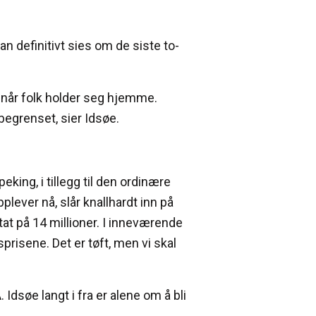
n definitivt sies om de siste to-
t når folk holder seg hjemme.
 begrenset, sier Idsøe.
ing, i tillegg til den ordinære
lever nå, slår knallhardt inn på
tat på 14 millioner. I inneværende
sprisene. Det er tøft, men vi skal
Idsøe langt i fra er alene om å bli