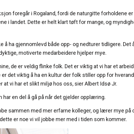
jon foregår i Rogaland, fordi de naturgitte forholdene er 
i landet. Dette er helt klart tøft for mange, og myndighe
rke å ha gjennomlevd både opp- og nedturer tidligere. De
 dyktige, motiverte medarbeidere hjelper mye.
, de er veldig flinke folk. Det er viktig at vi har et arbei
 er det viktig å ha en kultur der folk stiller opp for hveran
at vi har et slikt miljø hos oss, sier Albert Idsø Jr.
 har en del å gå på når det gjelder opplæring.
 jobbe sammen med mer erfarne kolleger, og lærer mye på de
dette er noe vi vil jobbe mer med i tiden som kommer.