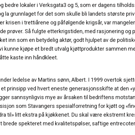
 og bedre lokaler i Verksgata3 og 5, som er dagens tilholds
og la grunnlaget for det som skulle bli landets største pri
r krisen i trettiårene og påfølgende krigsår, var mangelen
rde prøver. Så fulgte etterkrigstiden, med rasjonering og pri
 inn som en betydelig aktør, godt hjulpet av de politisk
 vi kunne kjøpe et bredt utvalg kjøttprodukter sammen m
tte kaste inn håndkleet.
 under ledelse av Martins sønn, Albert. I 1999 overtok sje
rt et prinsipp ved hvert eneste generasjonsskifte at den «y
 ligger sannsynligvis mye av årsaken til bedriftens motst
sisjon som Stavangers spesialforretning for kjøtt og «fin
dra til» litt ekstra på kjøkkenet. Du skal være ekstremt kre
 brede spekteret med kvalitetspølser, saftige entrecoter, 