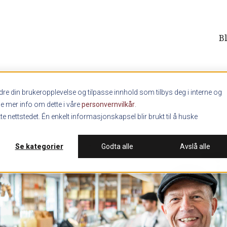
B
re din brukeropplevelse og tilpasse innhold som tilbys deg i interne og
ne mer info om dette i våre
personvernvilkår
.
e nettstedet. Én enkelt informasjonskapsel blir brukt til å huske
Se kategorier
Godta alle
Avslå alle