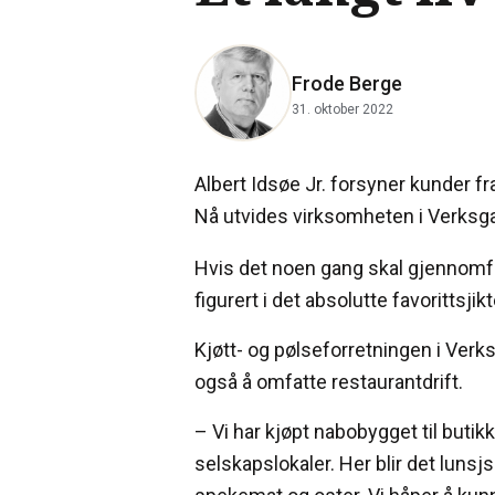
Frode Berge
31. oktober 2022
Albert Idsøe Jr. forsyner kunder f
Nå utvides virksomheten i Verksga
Hvis det noen gang skal gjennomfør
figurert i det absolutte favorittsjikt
Kjøtt- og pølseforretningen i Verksg
også å omfatte restaurantdrift.
– Vi har kjøpt nabobygget til butik
selskapslokaler. Her blir det luns