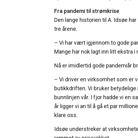
Fra pandemi til strømkrise
Den lange historien til A. Idsøe h
tre årene.
– Vi har vært igjennom to gode pan
Mange har nok lagt inn litt ekstra i
Nå er imidlertid gode pandemiår bru
– Vi driver en virksomhet som er v
butikkdriften. Vi bruker betydelige
bunnlinjen vår. I fjor hadde vi en 
år ligger vi an til å gå et par mill
klare oss.
Idsøe understreker at virksomheten 
rammet av prissjokket.