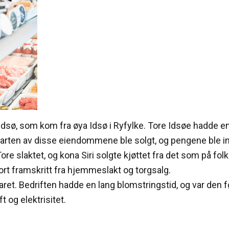
e Idsø, som kom fra øya Idsø i Ryfylke. Tore Idsøe hadde 
arten av disse eiendommene ble solgt, og pengene ble i
re slaktet, og kona Siri solgte kjøttet fra det som på f
rt framskritt fra hjemmeslakt og torgsalg.
ret. Bedriften hadde en lang blomstringstid, og var den f
t og elektrisitet.