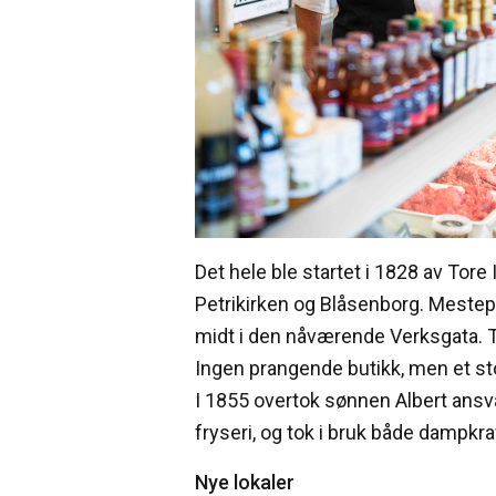
Det hele ble startet i 1828 av Tor
Petrikirken og Blåsenborg. Mestep
midt i den nåværende Verksgata. To
Ingen prangende butikk, men et sto
I 1855 overtok sønnen Albert ansva
fryseri, og tok i bruk både dampkraf
Nye lokaler