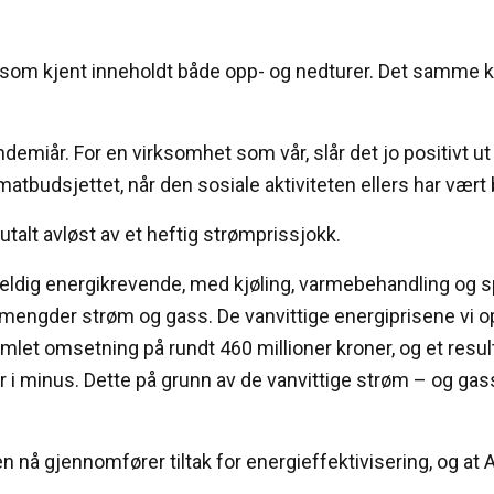
ar som kjent inneholdt både opp- og nedturer. Det samme ka
demiår. For en virksomhet som vår, slår det jo positivt u
 matbudsjettet, når den sosiale aktiviteten ellers har vært
talt avløst av et heftig strømprissjokk.
eldig energikrevende, med kjøling, varmebehandling og spek
 mengder strøm og gass. De vanvittige energiprisene vi opp
samlet omsetning på rundt 460 millioner kroner, og et resul
ioner i minus. Dette på grunn av de vanvittige strøm – og gas
nå gjennomfører tiltak for energieffektivisering, og at A. 