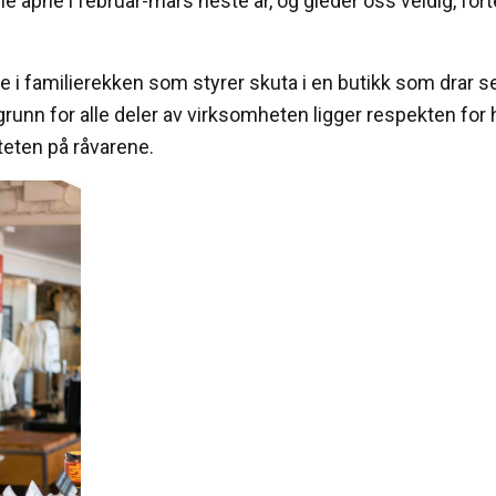
 åpne i februar-mars neste år, og gleder oss veldig, forte
ette i familierekken som styrer skuta i en butikk som drar
 grunn for alle deler av virksomheten ligger respekten for 
teten på råvarene.