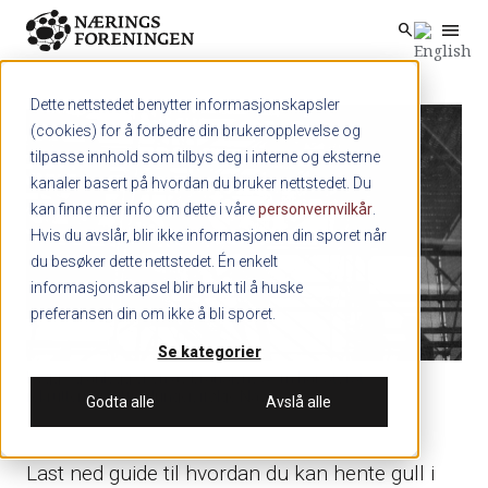
menu
search
Skip to main content
search
Dette nettstedet benytter informasjonskapsler
(cookies) for å forbedre din brukeropplevelse og
tilpasse innhold som tilbys deg i interne og eksterne
kanaler basert på hvordan du bruker nettstedet. Du
kan finne mer info om dette i våre
personvernvilkår
.
Hvis du avslår, blir ikke informasjonen din sporet når
du besøker dette nettstedet. Én enkelt
informasjonskapsel blir brukt til å huske
preferansen din om ikke å bli sporet.
Se kategorier
Bygg og anlegg er en av bransjene som har størst
rekrutteringsutfrodringer, ifølge Nav.
Godta alle
Avslå alle
Last ned guide til hvordan du kan hente gull i