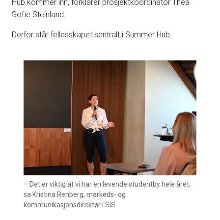
Hub kommer inn, forklarer prosjektkoordinator Thea
Sofie Steinland.
Derfor står fellesskapet sentralt i Summer Hub.
– Det er viktig at vi har en levende studentby hele året,
Eskild 
sa Kristina Renberg, markeds- og
ved NTN
kommunikasjonsdirektør i SiS.