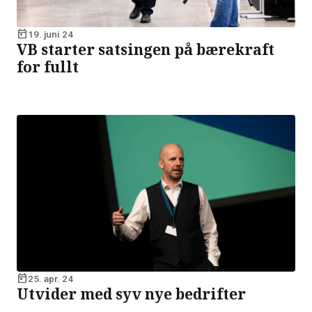
today
19. juni 24
VB starter satsingen på bærekraft
for fullt
today
25. apr. 24
Utvider med syv nye bedrifter