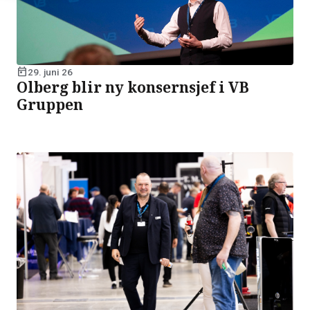
today
29. juni 26
Olberg blir ny konsernsjef i VB
Gruppen