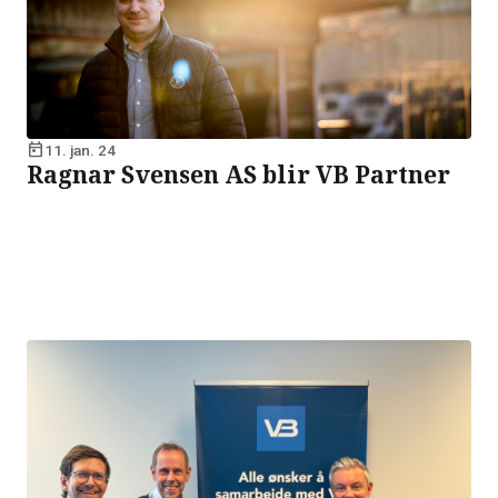
today
11. jan. 24
Ragnar Svensen AS blir VB Partner