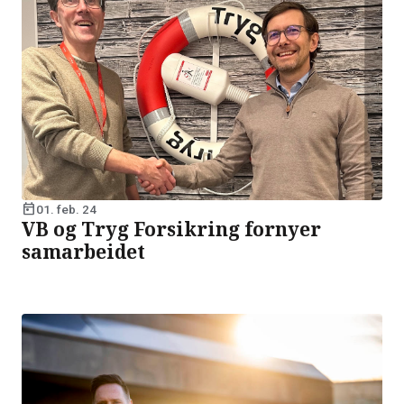
today
01. feb. 24
VB og Tryg Forsikring fornyer
samarbeidet