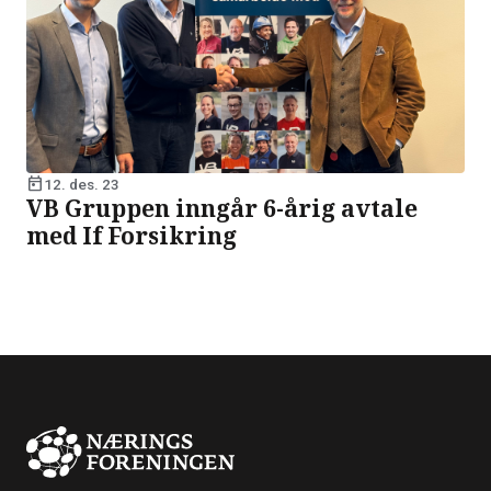
today
12. des. 23
VB Gruppen inngår 6-årig avtale
med If Forsikring