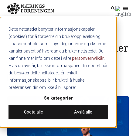
menu
search
Skip to main content
search
Dette nettstedet benytter informasjonskapsler
(cookies) for å forbedre din brukeropplevelse og
Nytt fra våre medlemmer
tilpasse innhold som tilbys deg i interne og eksterne
kanaler basert på hvordan du bruker nettstedet. Du
»
kan finne mer info om dette i våre
personvernvilkår
.
Hvis du avslår, blir ikke informasjonen din sporet når
du besøker dette nettstedet. Én enkelt
Send inn
double_arrow
informasjonskapsel blir brukt til å huske
preferansen din om ikke å bli sporet.
Se kategorier
Godta alle
Avslå alle