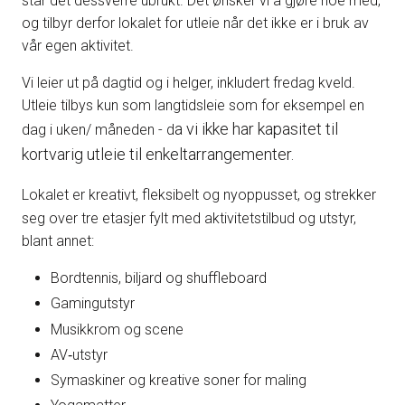
står det dessverre ubrukt. Det ønsker vi å gjøre noe med,
og tilbyr derfor lokalet for utleie når det ikke er i bruk av
vår egen aktivitet.
Vi leier ut på dagtid og i helger, inkludert fredag kveld.
Utleie tilbys kun som langtidsleie som for eksempel en
a vi ikke har kapasitet til
dag i uken/ måneden - d
kortvarig utleie til enkeltarrangementer.
Lokalet er kreativt, fleksibelt og nyoppusset, og strekker
seg over tre etasjer fylt med aktivitetstilbud og utstyr,
blant annet:
Bordtennis, biljard og shuffleboard
Gamingutstyr
Musikkrom og scene
AV‑utstyr
Symaskiner og kreative soner for maling