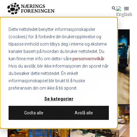
menu
search
Skip to main content
search
Dette nettstedet benytter informasjonskapsler
(cookies) for å forbedre din brukeropplevelse og
tilpasse innhold som tilbys deg i interne og eksterne
kanaler basert på hvordan du bruker nettstedet. Du
kan finne mer info om dette i våre
personvernvilkår
.
Hvis du avslår, blir ikke informasjonen din sporet når
du besøker dette nettstedet. Én enkelt
informasjonskapsel blir brukt til å huske
preferansen din om ikke å bli sporet.
Se kategorier
Godta alle
Avslå alle