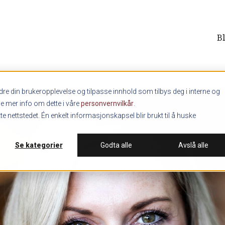
B
re din brukeropplevelse og tilpasse innhold som tilbys deg i interne og
ne mer info om dette i våre
personvernvilkår
.
e nettstedet. Én enkelt informasjonskapsel blir brukt til å huske
Se kategorier
Godta alle
Avslå alle