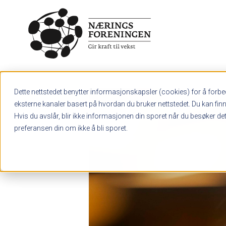
Skip to main content
Hva søker du etter?
Dette nettstedet benytter informasjonskapsler (cookies) for å forbed
eksterne kanaler basert på hvordan du bruker nettstedet. Du kan fin
Hvis du avslår, blir ikke informasjonen din sporet når du besøker dett
preferansen din om ikke å bli sporet.