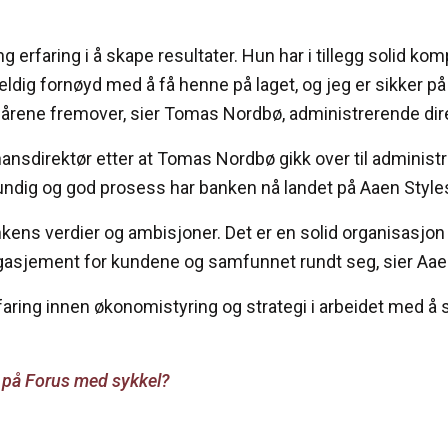
ng erfaring i å skape resultater. Hun har i tillegg solid k
eldig fornøyd med å få henne på laget, og jeg er sikker p
i årene fremover, sier Tomas Nordbø, administrerende dir
inansdirektør etter at Tomas Nordbø gikk over til adminis
grundig og god prosess har banken nå landet på Aaen Style
kens verdier og ambisjoner. Det er en solid organisasjon
ngasjement for kundene og samfunnet rundt seg, sier Aae
rfaring innen økonomistyring og strategi i arbeidet med å 
e på Forus med sykkel?