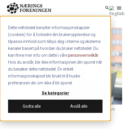
menu
search
Skip to main content
search
Dette nettstedet benytter informasjonskapsler
(cookies) for å forbedre din brukeropplevelse og
tilpasse innhold som tilbys deg i interne og eksterne
kanaler basert på hvordan du bruker nettstedet. Du
kan finne mer info om dette i våre
personvernvilkår
.
Hvis du avslår, blir ikke informasjonen din sporet når
du besøker dette nettstedet. Én enkelt
informasjonskapsel blir brukt til å huske
preferansen din om ikke å bli sporet.
Se kategorier
Godta alle
Avslå alle
Gründer og administrerende direktør i Proplan AS, Odd Ingve
Garpestad, gleder seg over selskapets 35 år som
teknologipartner for norsk næringsliv.