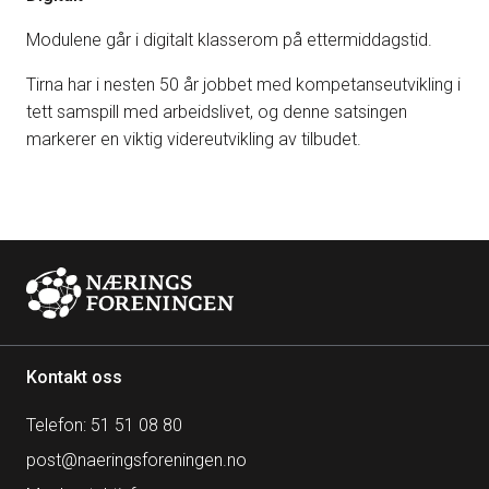
Modulene går i digitalt klasserom på ettermiddagstid.
Tirna har i nesten 50 år jobbet med kompetanseutvikling i
tett samspill med arbeidslivet, og denne satsingen
markerer en viktig videreutvikling av tilbudet.
Kontakt oss
Telefon: 51 51 08 80
post@naeringsforeningen.no