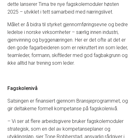
dette lanserer Tirna tre nye fagskolemoduler høsten
2025 – utviklet i tett samarbeid med næringslivet.
Målet er å bidra til styrket gjennomføringsevne og bedre
ledelse i norske virksomheter – særlig innen industri,
gjenvinning og byggenæringen. Her er det ofte at det er
den gode fagarbeideren som er rekruttert inn som leder,
teamleder, formann, skiftleder med god fagbakgrunn og
ikke alltid har trening som leder.
Fagskolenivå
Satsingen er finansiert gjennom Bransjeprogrammet, og
gir deltakerne formell kompetanse på fagskolenivå.
– Vi ser at flere arbeidsgivere bruker fagskolemoduler
strategisk, som en del av kompetanseplaner og
utviklingsløp, sier Tone Robberstad, ansvarlig rådgiver i