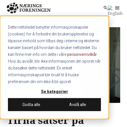
menu
search
Skip to main content
search
Dette nettstedet benytter informasjonskapsler
(cookies) for å forbedre din brukeropplevelse og
tilpasse innhold som tilbys deg i interne og eksterne
kanaler basert på hvordan du bruker nettstedet. Du
kan finne mer info om dette i våre
personvernvilkår
.
Hvis du avslår, blir ikke informasjonen din sporet når
du besøker dette nettstedet. Én enkelt
informasjonskapsel blir brukt til å huske
preferansen din om ikke å bli sporet.
Se kategorier
Godta alle
Avslå alle
Tirna satser på