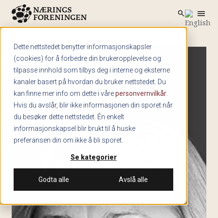
menu
search
Skip to main content
search
Dette nettstedet benytter informasjonskapsler
(cookies) for å forbedre din brukeropplevelse og
tilpasse innhold som tilbys deg i interne og eksterne
kanaler basert på hvordan du bruker nettstedet. Du
kan finne mer info om dette i våre
personvernvilkår
.
Hvis du avslår, blir ikke informasjonen din sporet når
du besøker dette nettstedet. Én enkelt
informasjonskapsel blir brukt til å huske
preferansen din om ikke å bli sporet.
Se kategorier
Godta alle
Avslå alle