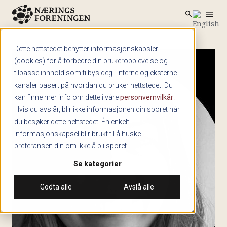
menu
search
Skip to main content
search
Dette nettstedet benytter informasjonskapsler
(cookies) for å forbedre din brukeropplevelse og
tilpasse innhold som tilbys deg i interne og eksterne
kanaler basert på hvordan du bruker nettstedet. Du
kan finne mer info om dette i våre
personvernvilkår
.
Hvis du avslår, blir ikke informasjonen din sporet når
du besøker dette nettstedet. Én enkelt
informasjonskapsel blir brukt til å huske
preferansen din om ikke å bli sporet.
Se kategorier
Godta alle
Avslå alle